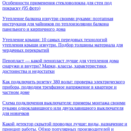
Особенности применения стекловолокна для стен под
покраску (95 фото)
Утепление балкона изнутри своими руками: поэтапная
инструкция для чайников по теплоизоляции балкона
панельного и кирпичного дома
Утепление крыши: 10 самых передовых технологий
утепления крыши изнутри. Подбор толщины материала для
чердачных перекрытий
Пенопласт — какой пенопласт лучше для утепления дома
снаружи и внутри? Марки, классы, характеристики,
достоинства и недостатки
Как подключить розетку 380 вольт: проверка электрического
прибора, подводим трехфазное напряжение в квартире и
частном доме
Схема подключения выключателя: примеры монтажа своими
руками одноклавишного или двухклавишного выключателя
для новичков
Какой детектор скрытой проводки лучше: виды, назначение и
принцип работы. Обзор популярных производителей и