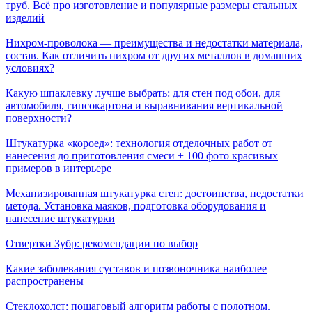
труб. Всё про изготовление и популярные размеры стальных
изделий
Нихром-проволока — преимущества и недостатки материала,
состав. Как отличить нихром от других металлов в домашних
условиях?
Какую шпаклевку лучше выбрать: для стен под обои, для
автомобиля, гипсокартона и выравнивания вертикальной
поверхности?
Штукатурка «короед»: технология отделочных работ от
нанесения до приготовления смеси + 100 фото красивых
примеров в интерьере
Механизированная штукатурка стен: достоинства, недостатки
метода. Установка маяков, подготовка оборудования и
нанесение штукатурки
Отвертки Зубр: рекомендации по выбор
Какие заболевания суставов и позвоночника наиболее
распространены
Стеклохолст: пошаговый алгоритм работы с полотном.