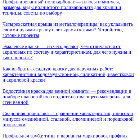
Профилированный поликарбонат — плюсы и минусы,
размеры, виды волнистого поликарбоната для крыши и
теплицы, советы по выбору
Четырехскатная крыша из металлочерепицы: как укладывать
своими руками крышу с четырьмя скатами? Устройство,
готовые проекты
Эмалевые краски — из чего делают, чем отличаются от
акриловых по составу и характеристикам, для чего нужны и
как наносить?
Как выбрать фасадную краску для наружных работ:
характеристики водоэмульсионной, силикатной, известковой
и акриловой краски
Водостойкая краска для ванной комнаты — рекомендации в
подборе влагостойкого водоотталкивающего материала для
стен ванной
Cварочная проволока — сравнение характеристик, плюсов и
минусов омеднённой, стальной, алюминиевой и порошковой
проволоки
Профильная труба: типы и варианты маркировок профиля