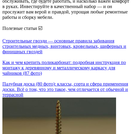
обслуживать, где будете работать, и насколько важен комфорт
в руках. Инвестируйте в качественный набор — и он
прослужит вам верой и правдой, упрощая любые ремонтные
работы и сборку мебели.
Полезные статьи ☑️
Строительные гвозди — основные правила забивания
строительных медных, винтовых, кровельных, шиферных и
финишных гвоздей
Как и чем крепить поликарбонат: подробная инструкция по
монтажу к деревянному и металлическому каркасу для
чайников (87 фото)
Палубная доска (80 фото): классы, сорта и сфера применения
доски. Всё о том, что это такое, чем отличается от обычной и
террасной