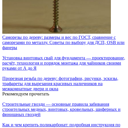
Саморезы по дереву: размеры и вес по ГОСТ, сравнение с
саморезами по металлу. Советы по выбору для ДСП, OSB или
фанеры
Установка винтовых свай для фундамента — проектирование,
расчёт, технология и порядок монтажа для чайников своими
руками от А до Я
Прорезная резьба по дереву: фотографии, рисунки, эскизы,
трафареты для вырезания красивых наличников на
межкомнатные двери и окна
Рекомендуем прочитать
Строительные гвозди — основные правила забивания
строительных медных, винтовых, кровельных, шиферных и
финишных гвоздей
Как и чем крепить поликарбонат: подробная инструкция по