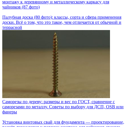
монтажу к деревянному и металлическому каркасу для
чайников (87 фото)
Палубная доска (80 фото): классы, сорта и сфера применения
доски. Всё о том, что это такое, чем отличается от обычной и
террасной
Саморезы по дереву: размеры и вес по ГОСТ, сравнение с
саморезами по металлу. Советы по выбору для ДСП, OSB или
фанеры
Установка винтовых свай для фундамента — проектирование,