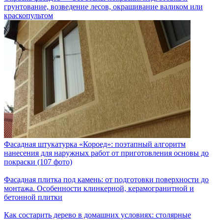
грунтование, возведение лесов, окрашивание валиком или
краскопультом
Фасадная штукатурка «Короед»: поэтапный алгоритм
нанесения для наружных работ от приготовления основы до
покраски (107 фото)
Фасадная плитка под камень: от подготовки поверхности до
монтажа. Особенности клинкерной, керамогранитной и
бетонной плитки
Как состарить дерево в домашних условиях: столярные