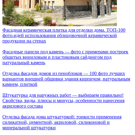
Фасадная керамическая плитка для отделки дома. ТОП-100
фото-идей использования облицовочной керамической
продукции на стенах
Фасадные панели под камень — фото с примерами построек
обшитых виниловым и пластиковым сайдингом под
натуральный камень
Отделка фасадов домов из пеноблоков — 100 фото лучших
вариантов внешней обшивки здания кирпичом, натуральным
камнем, плиткой
Штукатурка для наружных работ — выбираем правильно!
Свойства, виды, плюсы и минусы, особенности нанесения
акрилового состава
Отделка фасада дома штукатуркой: тонкости применения
силикатной, цементной, акриловой, силиконовой и
минеральной штукатурки