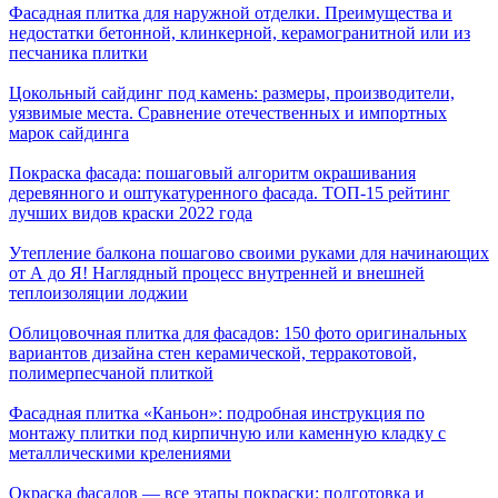
Фасадная плитка для наружной отделки. Преимущества и
недостатки бетонной, клинкерной, керамогранитной или из
песчаника плитки
Цокольный сайдинг под камень: размеры, производители,
уязвимые места. Сравнение отечественных и импортных
марок сайдинга
Покраска фасада: пошаговый алгоритм окрашивания
деревянного и оштукатуренного фасада. ТОП-15 рейтинг
лучших видов краски 2022 года
Утепление балкона пошагово своими руками для начинающих
от А до Я! Наглядный процесс внутренней и внешней
теплоизоляции лоджии
Облицовочная плитка для фасадов: 150 фото оригинальных
вариантов дизайна стен керамической, терракотовой,
полимерпесчаной плиткой
Фасадная плитка «Каньон»: подробная инструкция по
монтажу плитки под кирпичную или каменную кладку с
металлическими крелениями
Окраска фасадов — все этапы покраски: подготовка и