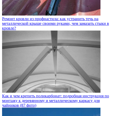
Ремонт кровли из профнастила: как устранить течь на
металлической крыше своими руками, чем замазать стыки в
кровле?
Как и чем крепить поликарбонат: подробная инструкция по
монтажу к деревянному и металлическому каркасу для
чайников (87 фото)