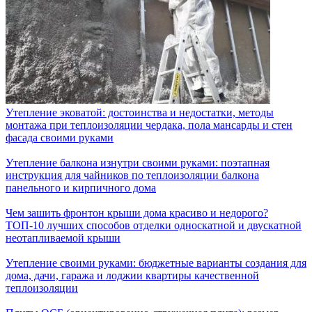
Утепление эковатой: достоинства и недостатки, методы
монтажа при теплоизоляции чердака, пола мансарды и стен
фасада своими руками
Утепление балкона изнутри своими руками: поэтапная
инструкция для чайников по теплоизоляции балкона
панельного и кирпичного дома
Чем зашить фронтон крыши дома красиво и недорого?
ТОП-10 лучших способов отделки односкатной и двускатной
неотапливаемой крыши
Утепление своими руками: бюджетные варианты создания для
дома, дачи, гаража и лоджии квартиры качественной
теплоизоляции