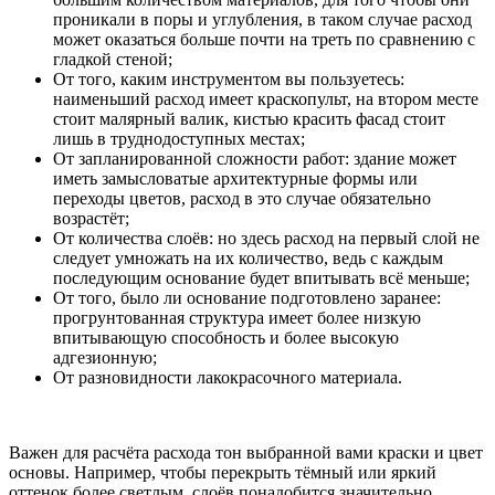
проникали в поры и углубления, в таком случае расход
может оказаться больше почти на треть по сравнению с
гладкой стеной;
От того, каким инструментом вы пользуетесь:
наименьший расход имеет краскопульт, на втором месте
стоит малярный валик, кистью красить фасад стоит
лишь в труднодоступных местах;
От запланированной сложности работ: здание может
иметь замысловатые архитектурные формы или
переходы цветов, расход в это случае обязательно
возрастёт;
От количества слоёв: но здесь расход на первый слой не
следует умножать на их количество, ведь с каждым
последующим основание будет впитывать всё меньше;
От того, было ли основание подготовлено заранее:
прогрунтованная структура имеет более низкую
впитывающую способность и более высокую
адгезионную;
От разновидности лакокрасочного материала.
Важен для расчёта расхода тон выбранной вами краски и цвет
основы. Например, чтобы перекрыть тёмный или яркий
оттенок более светлым, слоёв понадобится значительно