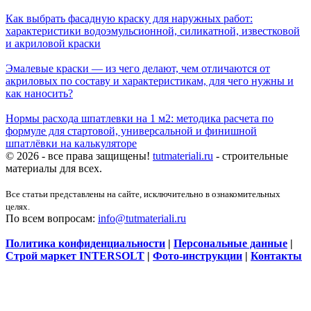
Как выбрать фасадную краску для наружных работ:
характеристики водоэмульсионной, силикатной, известковой
и акриловой краски
Эмалевые краски — из чего делают, чем отличаются от
акриловых по составу и характеристикам, для чего нужны и
как наносить?
Нормы расхода шпатлевки на 1 м2: методика расчета по
формуле для стартовой, универсальной и финишной
шпатлёвки на калькуляторе
© 2026 - все права защищены!
tutmateriali.ru
- строительные
материалы для всех.
Все статьи представлены на сайте, исключительно в ознакомительных
целях.
По всем вопросам:
info@tutmateriali.ru
Политика конфиденциальности
|
Персональные данные
|
Строй маркет INTERSOLT
|
Фото-инструкции
|
Контакты